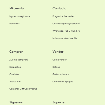
Mi cuenta
Contacto
Ingresa o registrate
Preguntas frecuentes
Favoritos
Correo:
soporte@vestua.cl
Whatsapp: +56 9 4185 1174
Instagram:
@vestuachile
Comprar
Vender
¿Cómo comprar?
Cómo vender
Despachos
Retiros
Cambios
Qué aceptamos
Vestua VIP
Comisiones y pagos
Comprar Gift Card Vestua
Síguenos
Soporte